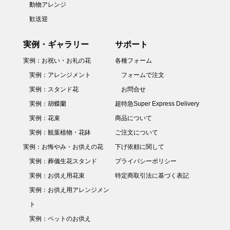
動物アレンジ
歓送迎
実例・ギャラリー
サポート
実例：お祝い・お礼の花
各種フォーム
実例：アレンジメント
フォームで注文
実例：スタンド花
お問合せ
実例：胡蝶蘭
超特急Super Express Delivery
実例：花束
商品について
実例：観葉植物・花鉢
ご注文について
実例：お悔やみ・お供えの花
下げ依頼に関して
実例：葬儀生花スタンド
プライバシーポリシー
実例：お供え用花束
特定商取引法に基づく表記
実例：お供え用アレンジメン
ト
実例：ペットのお供え