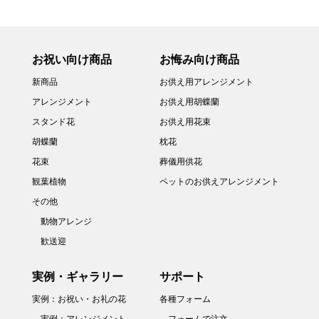
お祝い向け商品
お悔み向け商品
新商品
お供え用アレンジメント
アレンジメント
お供え用胡蝶蘭
スタンド花
お供え用花束
胡蝶蘭
枕花
花束
葬儀用供花
観葉植物
ペットのお供えアレンジメント
その他
動物アレンジ
歓送迎
実例・ギャラリー
サポート
実例：お祝い・お礼の花
各種フォーム
実例：アレンジメント
フォームで注文