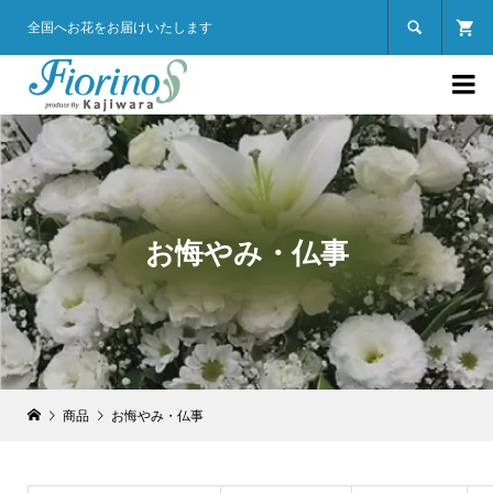

全国へお花をお届けいたします

お悔やみ・仏事
商品
お悔やみ・仏事