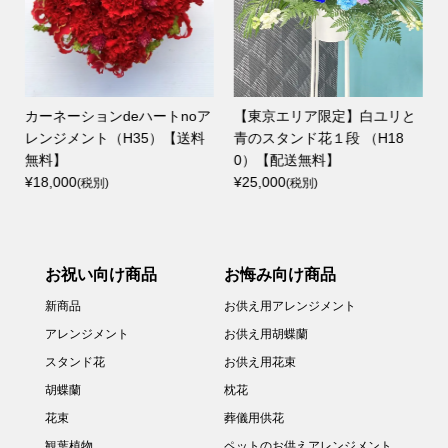
白ユリと
【全国配送可】ゴムの木 10号
【東京エリア限定】ピン
（H18
カゴ付き【送料込み】
リとパープルの2段スタ
¥25,000
花（H185）【配送無料】
(税別)
¥38,000
(税別)
お祝い向け商品
お悔み向け商品
新商品
お供え用アレンジメント
アレンジメント
お供え用胡蝶蘭
スタンド花
お供え用花束
胡蝶蘭
枕花
花束
葬儀用供花
観葉植物
ペットのお供えアレンジメント