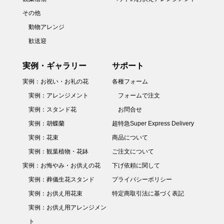
その他
動物アレンジ
歓送迎
実例・ギャラリー
サポート
実例：お祝い・お礼の花
各種フォーム
実例：アレンジメント
フォームで注文
実例：スタンド花
お問合せ
実例：胡蝶蘭
超特急Super Express Delivery
実例：花束
商品について
実例：観葉植物・花鉢
ご注文について
実例：お悔やみ・お供えの花
下げ依頼に関して
実例：葬儀生花スタンド
プライバシーポリシー
実例：お供え用花束
特定商取引法に基づく表記
実例：お供え用アレンジメン
ト