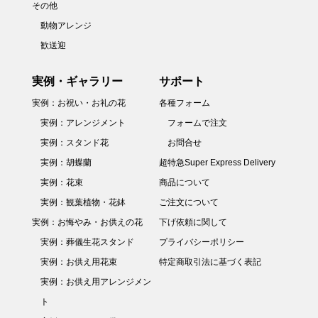
その他
動物アレンジ
歓送迎
実例・ギャラリー
サポート
実例：お祝い・お礼の花
各種フォーム
実例：アレンジメント
フォームで注文
実例：スタンド花
お問合せ
実例：胡蝶蘭
超特急Super Express Delivery
実例：花束
商品について
実例：観葉植物・花鉢
ご注文について
実例：お悔やみ・お供えの花
下げ依頼に関して
実例：葬儀生花スタンド
プライバシーポリシー
実例：お供え用花束
特定商取引法に基づく表記
実例：お供え用アレンジメン
ト