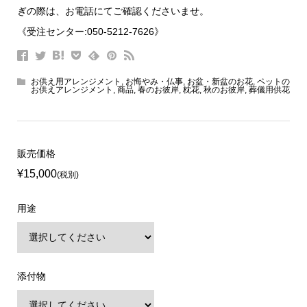
ぎの際は、お電話にてご確認くださいませ。
《受注センター:050-5212-7626》
お供え用アレンジメント
,
お悔やみ・仏事
,
お盆・新盆のお花
,
ペットの
お供えアレンジメント
,
商品
,
春のお彼岸
,
枕花
,
秋のお彼岸
,
葬儀用供花
販売価格
¥15,000
(税別)
用途
添付物