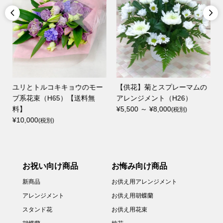


ユリとトルコキキョウのモー
【供花】菊とスプレーマムの
ブ系花束（H65）【送料無
アレンジメント（H26）
料】
¥5,500 ～ ¥8,000
(税別)
¥10,000
(税別)
お祝い向け商品
お悔み向け商品
新商品
お供え用アレンジメント
アレンジメント
お供え用胡蝶蘭
スタンド花
お供え用花束