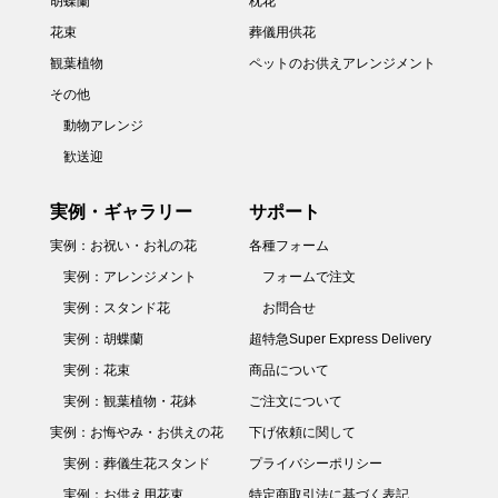
胡蝶蘭
枕花
花束
葬儀用供花
観葉植物
ペットのお供えアレンジメント
その他
動物アレンジ
歓送迎
実例・ギャラリー
サポート
実例：お祝い・お礼の花
各種フォーム
実例：アレンジメント
フォームで注文
実例：スタンド花
お問合せ
実例：胡蝶蘭
超特急Super Express Delivery
実例：花束
商品について
実例：観葉植物・花鉢
ご注文について
実例：お悔やみ・お供えの花
下げ依頼に関して
実例：葬儀生花スタンド
プライバシーポリシー
実例：お供え用花束
特定商取引法に基づく表記