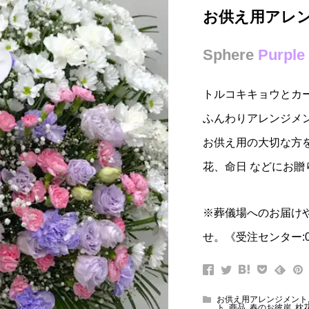
お供え用アレ
Sphere
Purple
トルコキキョウとカ
ふんわりアレンジメ
お供え用の大切な方
花、命日 などにお贈
※葬儀場へのお届け
せ。《受注センター:
お供え用アレンジメント
ト
,
商品
,
春のお彼岸
,
枕