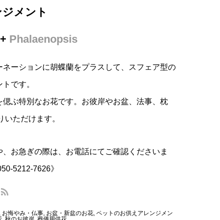
ンジメント
+
Phalaenopsis
ーネーションに胡蝶蘭をプラスして、スフェア型の
ントです。
を偲ぶ特別なお花です。お彼岸やお盆、法事、枕
りいただけます。
や、お急ぎの際は、お電話にてご確認くださいま
050-5212-7626
》
,
お悔やみ・仏事
,
お盆・新盆のお花
,
ペットのお供えアレンジメン
花
,
秋のお彼岸
,
葬儀用供花