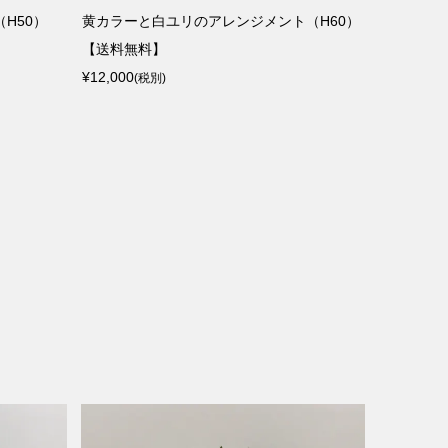
H50）
黄カラーと白ユリのアレンジメント（H60）
胡蝶蘭３本
【送料無料】
¥20,000
(税
¥12,000
(税別)