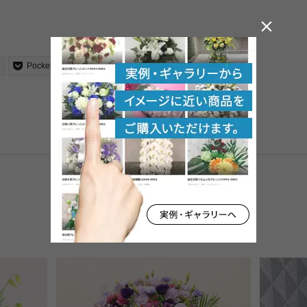

Pocket
feedly
Pin it
RSS
紹介アイテム