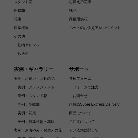
スタンド花
お供え用花束
胡蝶蘭
枕花
花束
葬儀用供花
観葉植物
ペットのお供えアレンジメント
その他
動物アレンジ
歓送迎
実例・ギャラリー
サポート
実例：お祝い・お礼の花
各種フォーム
実例：アレンジメント
フォームで注文
実例：スタンド花
お問合せ
実例：胡蝶蘭
超特急Super Express Delivery
実例：花束
商品について
実例：観葉植物・花鉢
ご注文について
実例：お悔やみ・お供えの花
下げ依頼に関して