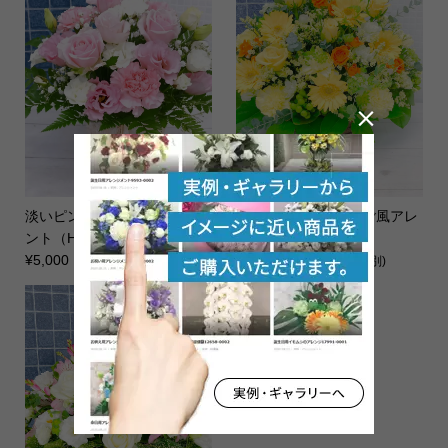

淡いピンクバラのアレンジメ
淡い黄色バラの花かご風アレ
ント（H30）
ンジメント（H35）
¥5,000 ～ ¥7,500
¥9,800 ～ ¥12,300
(税別)
(税別)