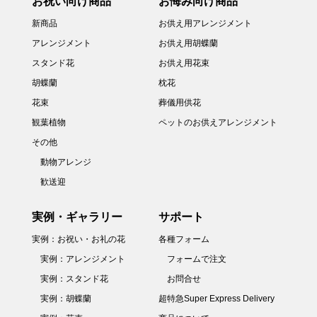
お祝い向け商品
お悔み向け商品
新商品
お供え用アレンジメント
アレンジメント
お供え用胡蝶蘭
スタンド花
お供え用花束
胡蝶蘭
枕花
花束
葬儀用供花
観葉植物
ペットのお供えアレンジメント
その他
動物アレンジ
歓送迎
実例・ギャラリー
サポート
実例：お祝い・お礼の花
各種フォーム
実例：アレンジメント
フォームで注文
実例：スタンド花
お問合せ
実例：胡蝶蘭
超特急Super Express Delivery