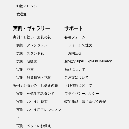
動物アレンジ
歓送迎
実例・ギャラリー
サポート
実例：お祝い・お礼の花
各種フォーム
実例：アレンジメント
フォームで注文
実例：スタンド花
お問合せ
実例：胡蝶蘭
超特急Super Express Delivery
実例：花束
商品について
実例：観葉植物・花鉢
ご注文について
実例：お悔やみ・お供えの花
下げ依頼に関して
実例：葬儀生花スタンド
プライバシーポリシー
実例：お供え用花束
特定商取引法に基づく表記
実例：お供え用アレンジメン
ト
実例：ペットのお供え