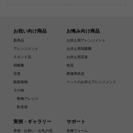
お祝い向け商品
お悔み向け商品
新商品
お供え用アレンジメント
アレンジメント
お供え用胡蝶蘭
スタンド花
お供え用花束
胡蝶蘭
枕花
花束
葬儀用供花
観葉植物
ペットのお供えアレンジメント
その他
動物アレンジ
歓送迎
実例・ギャラリー
サポート
実例：お祝い・お礼の花
各種フォーム