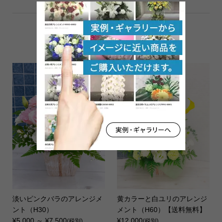
紹介アイテム
淡いピンクバラのアレンジメ
黄カラーと白ユリのアレンジ
ント（H30）
メント（H60）【送料無料】
¥5,000 ～ ¥7,500
¥12,000
(税別)
(税別)