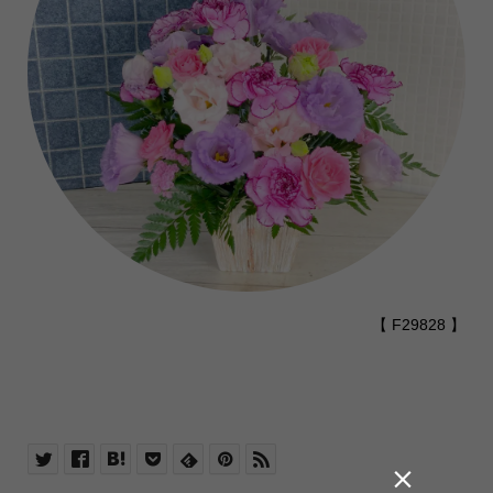
【 F29828 】
