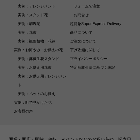
実例：アレンジメント
フォームで注文
実例：スタンド花
お問合せ
実例：胡蝶蘭
超特急Super Express Delivery
実例：花束
商品について
実例：観葉植物・花鉢
ご注文について
実例：お悔やみ・お供えの花
下げ依頼に関して
実例：葬儀生花スタンド
プライバシーポリシー
実例：お供え用花束
特定商取引法に基づく表記
実例：お供え用アレンジメン
ト
実例：ペットのお供え
実例：町で見かけた花
お客様の声
開業・開店・開院、移転、イベントなどのお祝い花や、記念日