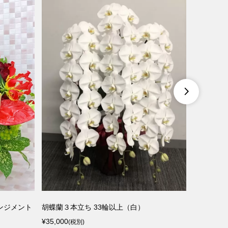

ンジメント
胡蝶蘭３本立ち 33輪以上（白）
バラの黄
¥35,000
メント（W
(税別)